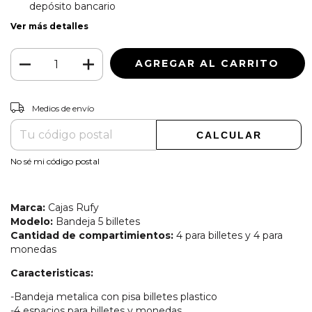
depósito bancario
Ver más detalles
CAMBIAR CP
Entregas para el CP:
Medios de envío
CALCULAR
No sé mi código postal
Marca:
Cajas Rufy
Modelo:
Bandeja 5 billetes
Cantidad de compartimientos:
4 para billetes y 4 para
monedas
Caracteristicas:
-Bandeja metalica con pisa billetes plastico
-4 espacios para billetes y monedas