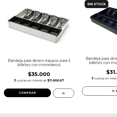
SIN STOCK
Bandeja para dine
Bandeja para dinero espacio para 5
billetes con m
billetes con monederos
$31
$35.000
3
cuotas sin inte
3
cuotas sin interés de
$11.666,67