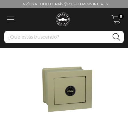
ENVÍOS A TODO EL PAÍS 📦 3 CUOTAS SIN INTERES
0