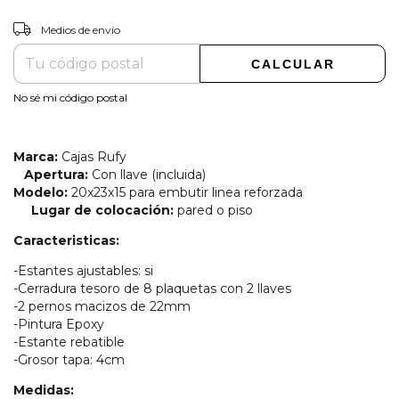
CAMBIAR CP
Entregas para el CP:
Medios de envío
CALCULAR
No sé mi código postal
Marca:
Cajas Rufy
Apertura:
Con llave (incluida)
Modelo:
20x23x15 para embutir linea reforzada
Lugar de colocación:
pared o piso
Caracteristicas:
-Estantes ajustables: si
-Cerradura tesoro de 8 plaquetas con 2 llaves
-2 pernos macizos de 22mm
-Pintura Epoxy
-Estante rebatible
-Grosor tapa: 4cm
Medidas: