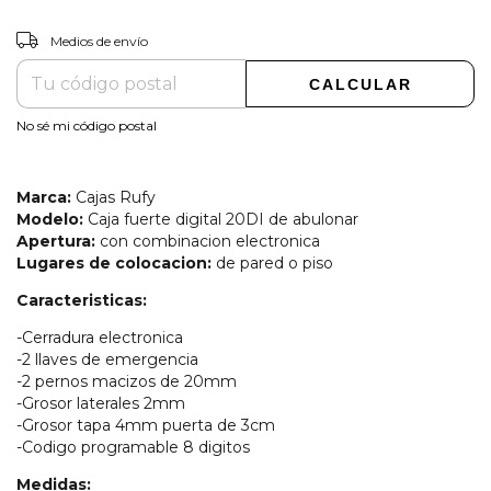
CAMBIAR CP
Entregas para el CP:
Medios de envío
CALCULAR
No sé mi código postal
Marca:
Cajas Rufy
Modelo:
Caja fuerte digital 20DI de abulonar
Apertura:
con combinacion electronica
Lugares de colocacion:
de pared o piso
Caracteristicas:
-Cerradura electronica
-2 llaves de emergencia
-2 pernos macizos de 20mm
-Grosor laterales 2mm
-Grosor tapa 4mm puerta de 3cm
-Codigo programable 8 digitos
Medidas: