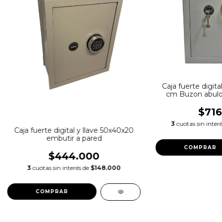
Caja fuerte digita
cm Buzon abulon
$716
3
cuotas sin inter
Caja fuerte digital y llave 50x40x20
embutir a pared
$444.000
3
cuotas sin interés de
$148.000