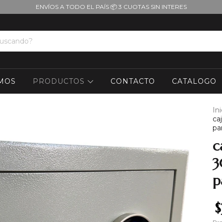
ENVÍOS A TODO EL PAÍS 📦 3 CUOTAS SIN INTERES
MOS
PRODUCTOS
CONTACTO
CATALOGO
Ini
ca
pa
c
3
p
$