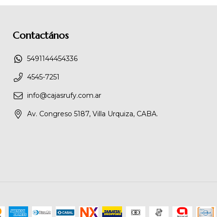
Contactános
5491144454336
4545-7251
info@cajasrufy.com.ar
Av. Congreso 5187, Villa Urquiza, CABA.