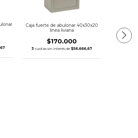
ulonar
Caja fuerte
Caja fuerte de abulonar 40x30x20
li
linea liviana
$
$170.000
,67
3
cuotas 
3
cuotas sin interés de
$56.666,67