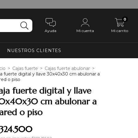
0
Ayuda
Mi cuenta
Mi carrito
NUESTROS CLIENTES
cio
>
Cajas fuerte
>
Cajas fuerte abulonar
>
ja fuerte digital y llave 30x40x30 cm abulonar a
red o piso
aja fuerte digital y llave
0x40x30 cm abulonar a
ared o piso
324.500