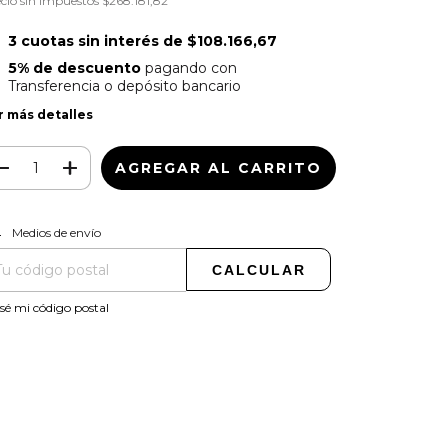
cio sin impuestos
$268.181,82
3
cuotas sin interés de
$108.166,67
5% de descuento
pagando con
Transferencia o depósito bancario
r más detalles
CAMBIAR CP
regas para el CP:
Medios de envío
CALCULAR
sé mi código postal