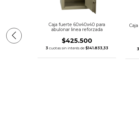
Caja fuerte 60x40x40 para
nar 30x40x20
Caja
abulonar linea reforzada
a
$425.500
00
3
cuotas sin interés de
$141.833,33
$49.333,33