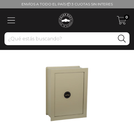
ENVÍOS A TODO EL PAÍS 📦 3 CUOTAS SIN INTERES
0