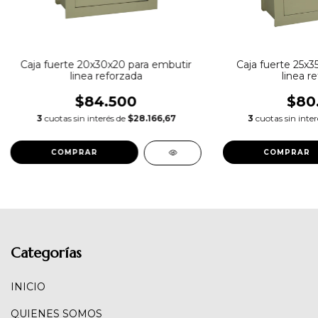
Caja fuerte 20x30x20 para embutir
Caja fuerte 25x3
linea reforzada
linea r
$84.500
$80
3
cuotas sin interés de
$28.166,67
3
cuotas sin inte
Categorías
INICIO
QUIENES SOMOS