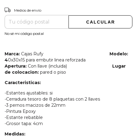
CAMBIAR CP
Entregas para el CP:
Medios de envío
CALCULAR
No sé mi código postal
Marca:
Cajas Rufy
Modelo:
4
0x30x15 para embutir linea reforzada
Apertura:
Con llave (incluida)
Lugar
de colocacion:
pared o piso
Caracteristicas:
-Estantes ajustables: si
-Cerradura tesoro de 8 plaquetas con 2 llaves
-3 pernos macizos de 22mm
-Pintura Epoxy
-Estante rebatible
-Grosor tapa: 4cm
Medidas: