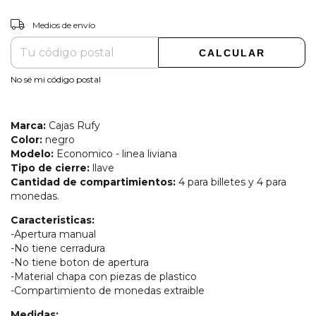
CAMBIAR CP
Entregas para el CP:
Medios de envío
CALCULAR
No sé mi código postal
Marca:
Cajas Rufy
Color:
negro
Modelo:
Economico - linea liviana
Tipo de cierre:
llave
Cantidad de compartimientos:
4 para billetes y 4 para
monedas.
Caracteristicas:
-Apertura manual
-No tiene cerradura
-No tiene boton de apertura
-Material chapa con piezas de plastico
-Compartimiento de monedas extraible
Medidas: