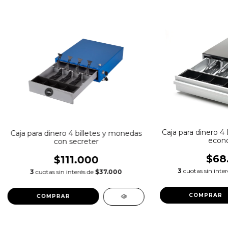
Caja para dinero 4
Caja para dinero 4 billetes y monedas
econ
con secreter
$68
$111.000
3
cuotas sin inte
3
cuotas sin interés de
$37.000
COMPRAR