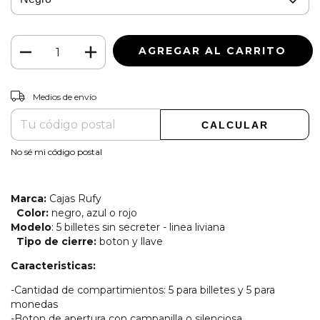
CAMBIAR CP
Entregas para el CP:
Medios de envío
CALCULAR
No sé mi código postal
Marca:
Cajas Rufy
Color:
negro, azul o rojo
Modelo
: 5 billetes sin secreter - linea liviana
Tipo de cierre:
boton y llave
Caracteristicas:
-Cantidad de compartimientos: 5 para billetes y 5 para
monedas
-Boton de apertura con campanilla o silenciosa