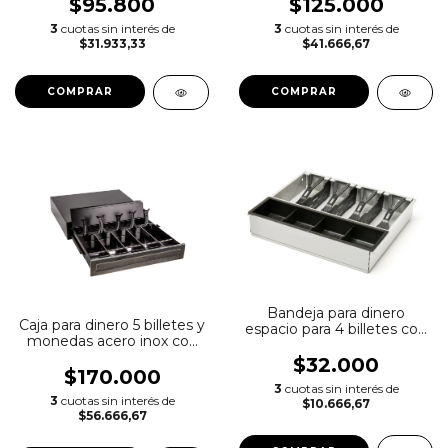
$95.800
$125.000
3
cuotas sin interés de
3
cuotas sin interés de
$31.933,33
$41.666,67
COMPRAR
COMPRAR
Bandeja para dinero
Caja para dinero 5 billetes y
espacio para 4 billetes con
monedas acero inox con
monedero
buzon y secreter
$32.000
$170.000
3
cuotas sin interés de
3
cuotas sin interés de
$10.666,67
$56.666,67